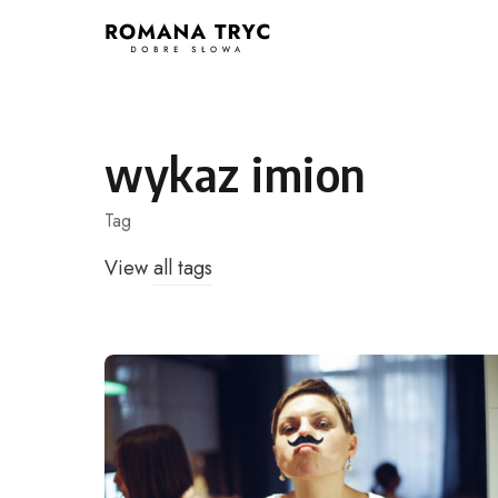
Skip
to
content
wykaz imion
Tag
View
all tags