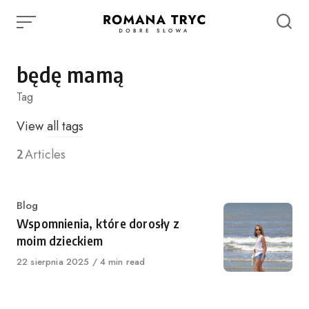
Skip
to
content
będę mamą
Tag
View
all tags
2
Articles
Category
Blog
Wspomnienia, które dorosły z
moim dzieckiem
Published
22 sierpnia 2025
4 min read
on