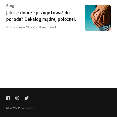
Category
Blog
Jak się dobrze przygotować do
porodu? Dekalog mądrej położnej.
Published
20 czerwca 2022
3 min read
on
© 2026 Romana Tryc